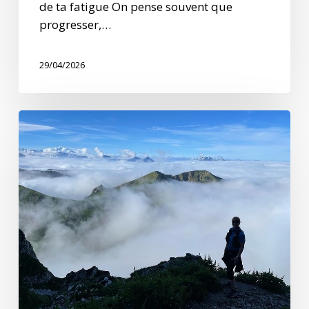
de ta fatigue On pense souvent que
progresser,…
29/04/2026
Planifier
ses
entrainements
en
fonction
de
ses
objectifs
!