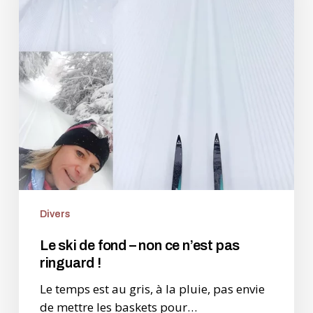
non
ce
n’est
pas
ringuard
!
Divers
Le ski de fond – non ce n’est pas
ringuard !
Le temps est au gris, à la pluie, pas envie
de mettre les baskets pour…