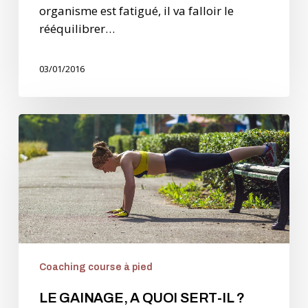
organisme est fatigué, il va falloir le
rééquilibrer…
03/01/2016
LE
GAINAGE,
A
QUOI
SERT-
IL
?
Coaching course à pied
LE GAINAGE, A QUOI SERT-IL ?