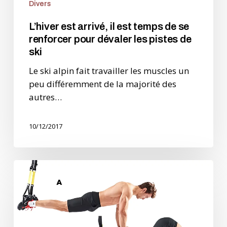
Divers
de
ski
L’hiver est arrivé, il est temps de se
renforcer pour dévaler les pistes de
ski
Le ski alpin fait travailler les muscles un
peu différemment de la majorité des
autres…
10/12/2017
Renforcement
musculaire
général
–
votre