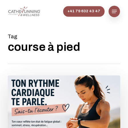
Skip
Menu
to
+41 79 632 43 47
main
content
Tag
course à pied
Fatigue
et
FC