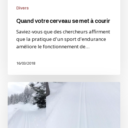
Divers
Quand votre cerveau se met à courir
Saviez-vous que des chercheurs affirment
que la pratique d'un sport d'endurance
améliore le fonctionnement de…
16/03/2018
Le
ski
de
fond
–
non