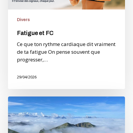
Divers
Fatigue et FC
Ce que ton rythme cardiaque dit vraiment
de ta fatigue On pense souvent que
progresser,…
29/04/2026
Planifier
ses
entrainements
en
fonction