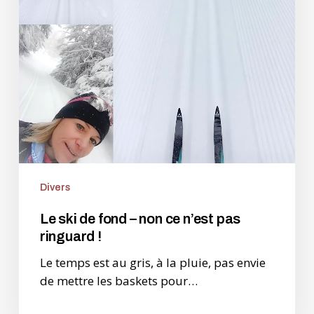
ce
n’est
pas
ringuard
!
Divers
Le ski de fond – non ce n’est pas
ringuard !
Le temps est au gris, à la pluie, pas envie
de mettre les baskets pour…