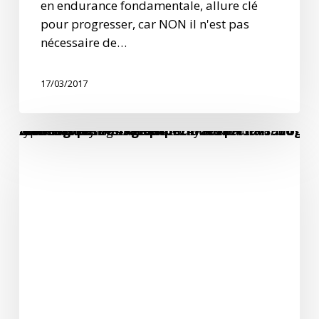
en endurance fondamentale, allure clé
pour progresser, car NON il n'est pas
nécessaire de…
17/03/2017
Warning
: Trying to access array offset on value of type bool in
/home/clients/7498fa68be247abf951397799d7dbd45/sites/new.catherunning.ch/wp-content/themes/salient/includes/partials/blog/styles/masonry-material/post-image.php
on line
58
Se
reposer
pour
mieux
progresser