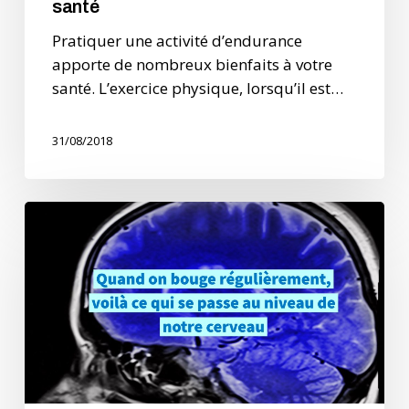
santé
Pratiquer une activité d’endurance
apporte de nombreux bienfaits à votre
santé. L’exercice physique, lorsqu’il est…
31/08/2018
Quand
votre
cerveau
se
met
à
courir