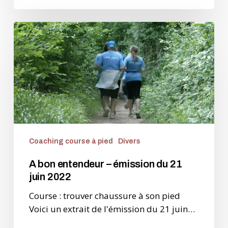
A
bon
entendeur
–
émission
du
21
juin
2022
Coaching course à pied
Divers
A bon entendeur – émission du 21
juin 2022
Course : trouver chaussure à son pied
Voici un extrait de l'émission du 21 juin…