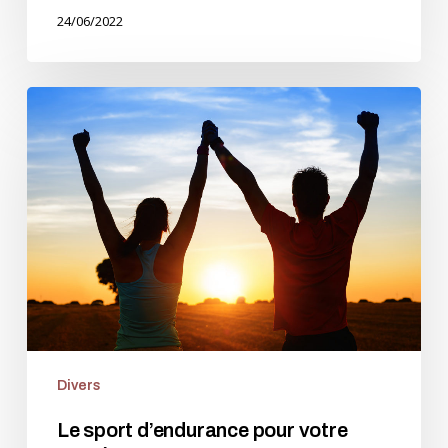
24/06/2022
Le
sport
d’endurance
pour
votre
santé
Divers
Le sport d’endurance pour votre