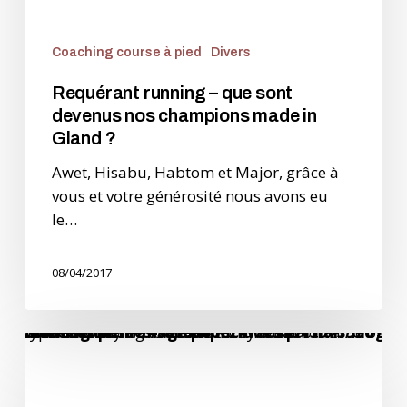
Coaching course à pied
Divers
Requérant running – que sont
devenus nos champions made in
Gland ?
Awet, Hisabu, Habtom et Major, grâce à
vous et votre générosité nous avons eu
le…
08/04/2017
Warning
: Trying to access array offset on value of type bool in
/home/clients/7498fa68be247abf951397799d7dbd45/sites/new.catherunning.ch/wp-content/themes/salient/includes/partials/blog/styles/masonry-material/post-image.php
on line
58
La
lenteur
à