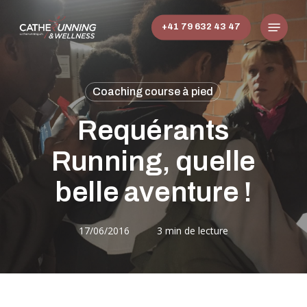
Skip
Menu
to
+41 79 632 43 47
main
content
Coaching course à pied
Requérants
Running, quelle
belle aventure !
17/06/2016
3 min de lecture