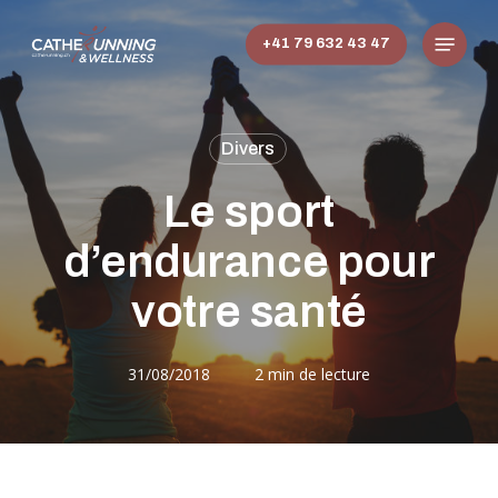
Skip
Menu
to
+41 79 632 43 47
main
content
Divers
Le sport
d’endurance pour
votre santé
31/08/2018
2 min de lecture